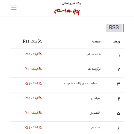
RSS
ردیف
صفحه
لینک Rss
۱
همه مطالب
لینک Rss
۲
برگزیده ها
لینک Rss
۳
معاونت امور زنان و خانواده
لینک Rss
۴
سیاسی
لینک Rss
۵
اقتصادی
لینک Rss
۶
اجتماعی
لینک Rss