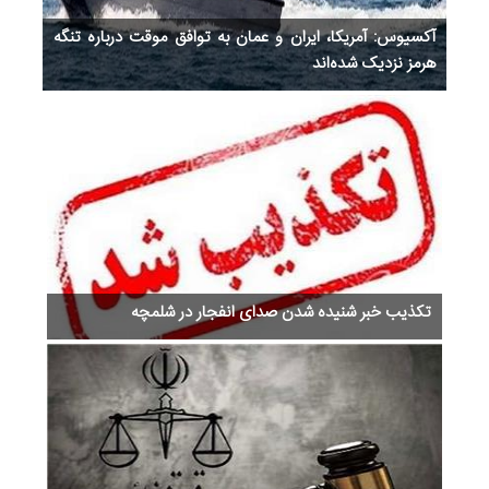
آکسیوس: آمریکا، ایران و عمان به توافق موقت درباره تنگه
هرمز نزدیک شده‌اند
ext
Previous
تکذیب خبر شنیده شدن صدای انفجار در شلمچه