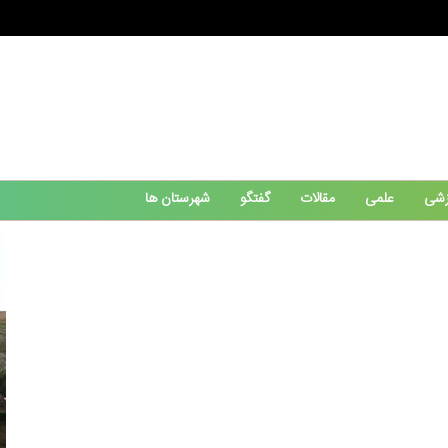
زشی
علمی
مقالات
گفتگو
شهرستان ها
آبادان 