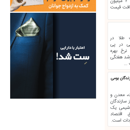
نحوی که سکه امامی بیش از ۲ میلیون
ا افت قیمت
ت طلا در
نی در پی
نرخ بهره
 رشد هفتگی
..
ندگان بومی
، معدن و
 سازندگان
وشیمی یک
 اقتصاد
دات است.