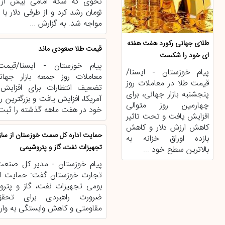
تومان رشد کرد و از طرفی دلار ب
مواجه شد. به گزارش ...
طلای جهانی رکورد هفت هفته
قیمت طلا صعودی ماند
ای خود را شکست
پیام خوزستان - ایسنا/قیم
پیام خوزستان - ایسنا/
معاملات روز جمعه بازار جها
قیمت طلا در معاملات روز
تضعیف انتظارات برای افزایش 
پنجشنبه بازار جهانی، برای
آمریکا، افزایش یافت و بزرگترین
چهارمین روز متوالی
خود در هفت ماهه گذشته را ثبت .
افزایش یافت و تحت تاثیر
کاهش ارزش دلار و کاهش
حمایت اداره کل صمت خوزستان از ساز
بازده اوراق خزانه‌ به
تجهیزات نفت، گاز و پتروشیمی
بالاترین سطح خود ...
پیام خوزستان - مدیر کل صنعت
تجارت خوزستان گفت: حمایت از
بومی تجهیزات نفت، گاز و پتر
ضرورت راهبردی برای تحقق
مقاومتی و کاهش وابستگی به وار