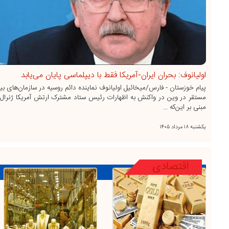
اولیانوف: بحران ایران-آمریکا فقط با دیپلماسی پایان می‌یابد
پیام خوزستان - فارس/میخائیل اولیانوف نماینده دائم روسیه در سازمان‌های بی
مستقر در وین در واکنش به اظهارات رئیس ستاد مشترک ارتش آمریکا ژنرال
مبنی بر این‌که ...
يکشنبه ۱۸ مرداد ۱۴۰۵
اقتصادی