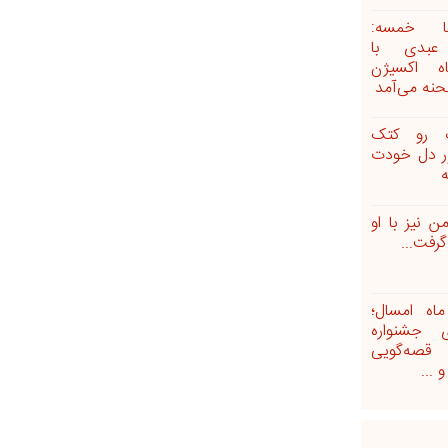
ضا خمسه:
 عبدی با
ه اکسیژن
نه می‌آمد
ت رو کتک
ر دل خودت
ه
ن نیز با او
رفت...
ماه امسال؛
ری جشنواره
قصه‌گویی
 ...