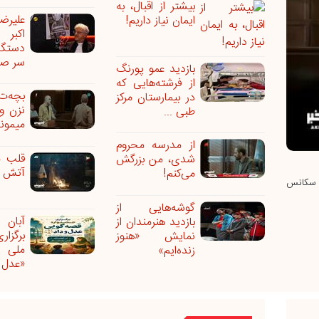
بیشتر از اقبال، به
علیر
ایمان نیاز داریم!
اکبر
دستگا
سر صح
بازدید عمو پورنگ
از فرشته‌هایی که
بچه‌
در بیمارستان مرکز
نزن و
طبی ...
میمون
از مدرسه محروم
قلب م
شدی، من بزرگش
آتش گ
می‌کنم!
ن سکانس
گوشه‌هایی از
آبان 
بازدید هنرمندان از
برگزا
نمایش «هنوز
ملی 
زنده‌ایم»
«عدل و