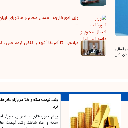
وزیر امورخارجه: امسال محرم و عاشورای ایرا
...
عراقچی: تا آمریکا آنچه را نقض کرده جبران نکن
ن المللی
 دن کین
رشد قیمت سکه و طلا در بازار؛ دلار ع
کرد
پیام خوزستان - آخرین خبر/ امرو
سکه و طلا شاهد رشد قیمت ها 