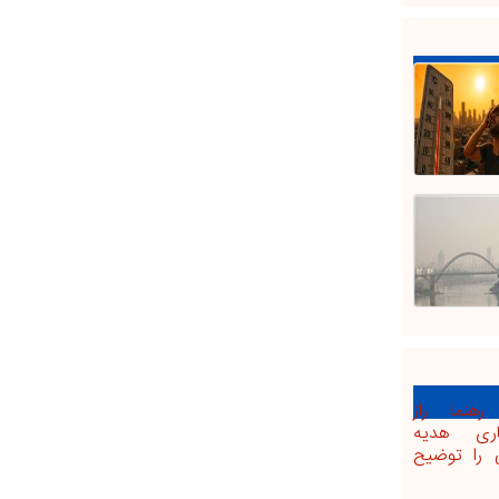
 رهنما راز
اری هدیه
ی را توضیح