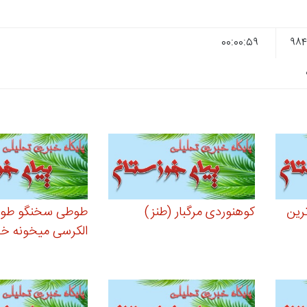
۰۰:۰۰:۵۹
رین
کوهنوردی مرگبار (طنز)
طوطی سخنگو طوط
الکرسی میخونه خ