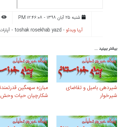
شنبه ۲۵ آبان ۱۳۹۸ - ۱۲:۴۶:۰۸ PM
۹۸۴
آریا ویدئو
- toshak rosekhab yazd - آپارات
بیشتر ببینید ...
شیردهی بامیل و تقاضای
مبارزه سهمگین قدرتمندت
شیرخوار
شکارچیان حیات وحش