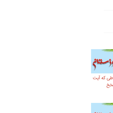
ی که آیت
خخ