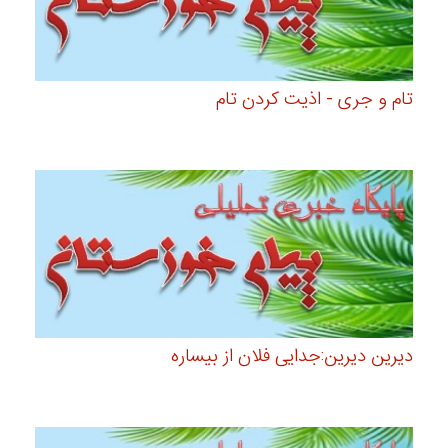
تام و جری - اذیت کردن تام
دیرین دیرین:جدایی فلان از بیساره