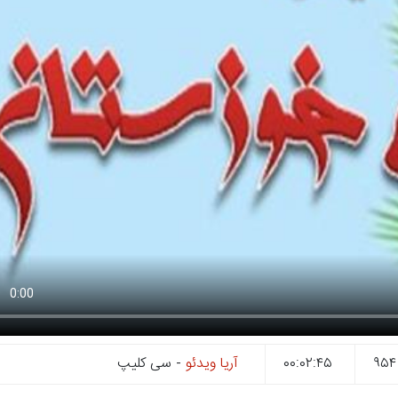
۹
۰۰:۰۲:۴۵
آریا ویدئو
- سی کلیپ