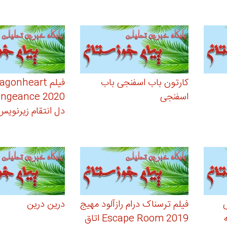
کارتون باب اسفنجی باب
فیلم gonheart
اسفنجی
دل انتقام زیرنوی
فیلم ترسناک درام رازآلود مهیج
درین درین
Escape Room 2019 اتاق