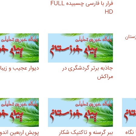
فرار با فارسی چسبیده FULL
HD
جاذبه برتر گردشگری در
دیوار عجیب و زیبا
مراکش
نگاه
ببر گرسنه و تاکتیک شکار
پویش اربعین اندو