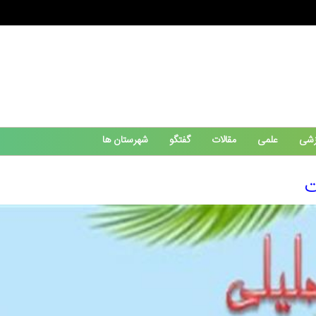
زشی
علمی
مقالات
گفتگو
شهرستان ها