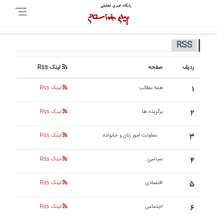
RSS
ردیف
صفحه
لینک Rss
۱
همه مطالب
لینک Rss
۲
برگزیده ها
لینک Rss
۳
معاونت امور زنان و خانواده
لینک Rss
۴
سیاسی
لینک Rss
۵
اقتصادی
لینک Rss
۶
اجتماعی
لینک Rss