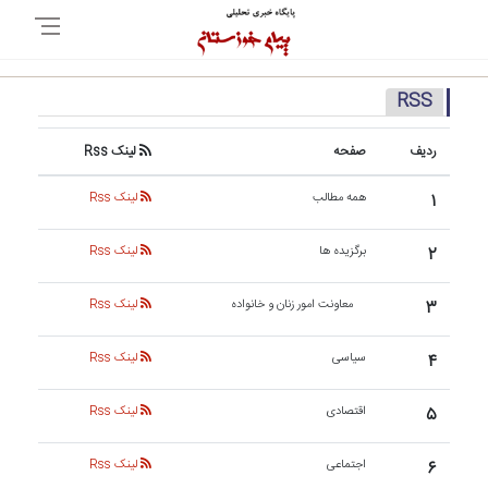
RSS
ردیف
صفحه
لینک Rss
۱
همه مطالب
لینک Rss
۲
برگزیده ها
لینک Rss
۳
معاونت امور زنان و خانواده
لینک Rss
۴
سیاسی
لینک Rss
۵
اقتصادی
لینک Rss
۶
اجتماعی
لینک Rss