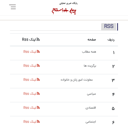
RSS
ردیف
صفحه
لینک Rss
۱
همه مطالب
لینک Rss
۲
برگزیده ها
لینک Rss
۳
معاونت امور زنان و خانواده
لینک Rss
۴
سیاسی
لینک Rss
۵
اقتصادی
لینک Rss
۶
اجتماعی
لینک Rss