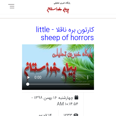
کارتون بره ناقلا - little
sheep of horrors
چهارشنبه ۱۶ بهمن ۱۳۹۸ -
۱۰:۱۴:۵۴ AM
۰۰:۰۷:۱۴
۱۲۳۳