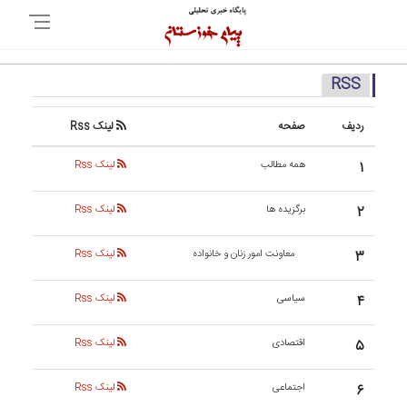
RSS
ردیف
صفحه
لینک Rss
۱
همه مطالب
لینک Rss
۲
برگزیده ها
لینک Rss
۳
معاونت امور زنان و خانواده
لینک Rss
۴
سیاسی
لینک Rss
۵
اقتصادی
لینک Rss
۶
اجتماعی
لینک Rss