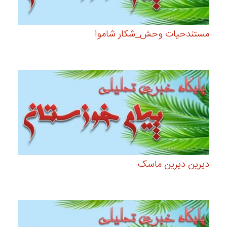
مستندحیات وحش_شکار شاموا
دیرین دیرین.ماسک