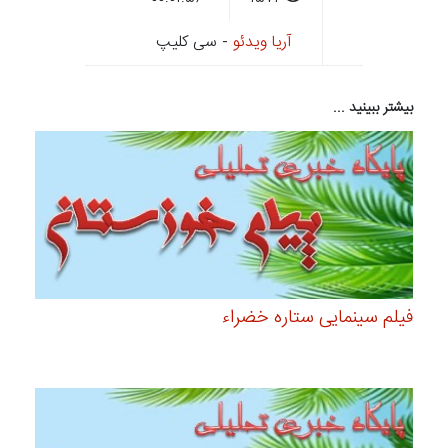
آریا ویدئو
- سی کلیپ
بیشتر ببینید ...
فیلم سینمایی ستاره خضراء