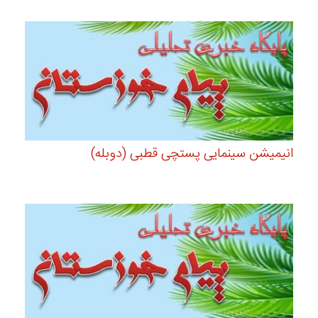
انیمیشن سینمایی پستچی قطبی (دوبله)