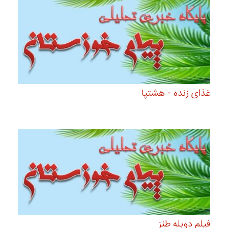
غذای زنده - هشتپا
فیلم دوبله طنز