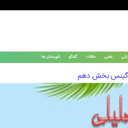
زشی
علمی
مقالات
گفتگو
شهرستان ها
ی گینس بخش دهم