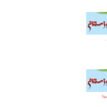
..
نا