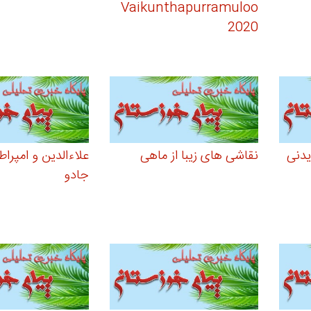
Vaikunthapurramuloo
2020
یدنی
نقاشی های زیبا از ماهی
علاءالدین و امپراط
جادو