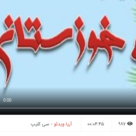
۹۸۷
۰۰:۰۴:۴۵
آریا ویدئو
- سی کلیپ