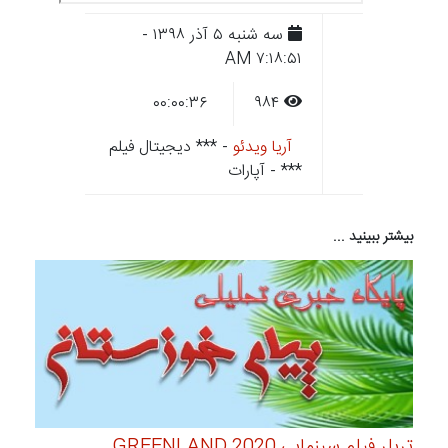
سه شنبه ۵ آذر ۱۳۹۸ -
۷:۱۸:۵۱ AM
۰۰:۰۰:۳۶
۹۸۴
آریا ویدئو
- *** دیجیتال فیلم
*** - آپارات
بیشتر ببینید ...
تریلر فیلم سینمایی GREENLAND 2020