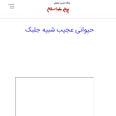
حیوانی عجیب شبیه جلبک