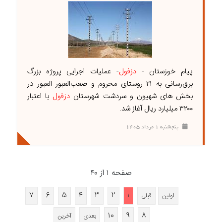
پیام خوزستان -
دزفول
- عملیات اجرایی پروژه بزرگ
برق‌رسانی به ۲۱ روستای محروم و صعب‌العبور العبور در
بخش های شهیون و سردشت شهرستان
دزفول
با اعتبار
۳۲۰۰ میلیارد ریال آغاز شد.
پنجشنبه ۱ مرداد ۱۴۰۵
صفحه ۱ از ۴۰
۷
۶
۵
۴
۳
۲
اولین
قبلی
۱
۱۰
۹
۸
بعدی
آخرین