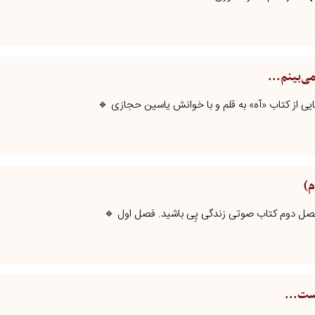
‌بینم...
یی از کتاب «آه» به قلم و با خوانش یاسین حجازی 🔹
م)
فصل دوم کتاب صوتی زندگی پِی باشید. فصل اول 🔹
است...