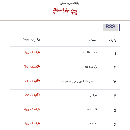
RSS
ردیف
صفحه
لینک Rss
۱
همه مطالب
لینک Rss
۲
برگزیده ها
لینک Rss
۳
معاونت امور زنان و خانواده
لینک Rss
۴
سیاسی
لینک Rss
۵
اقتصادی
لینک Rss
۶
اجتماعی
لینک Rss