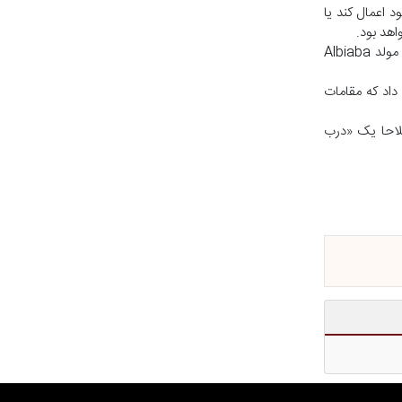
 اعمال کند یا
اهد بود.
ناگفته نماند که درخواست از شرکت‌ها برای تغییر عملیات خود در سرزمین‌های خارجی دشوار خواهد بود. به عنوان مثال، اپل از پلتفرم هوش مصنوعی مولد Albiaba
داد که مقامات
ل شرکت آنتروپیک شامل اصطلاحا یک «درب