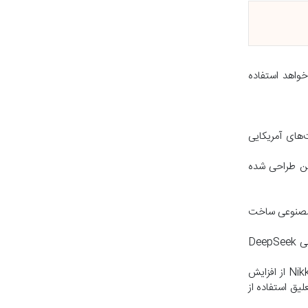
خواهد استفاده
‌های آمریکایی
ین طراحی شده
این شرکت از دو هوش مصنوعی ساخت
یک گزارش دیگر CNBC در ماه ژوئن به نقل از مدیرعامل استارت‌آپ Lindy منتشر شد که برای کمک به مهار هزینه‌های فزاینده به هوش مصنوعی چینی DeepSeek
یکی دیگر از محرک‌ها می‌تواند بی‌ثباتی وضع موجود با دولت ایالات متحده و قهرمانان هوش مصنوعی داخلی آن باشد. چند روز پیش، پایگاه Nikkei Asia از افزایش
با تعلیق استفاده از