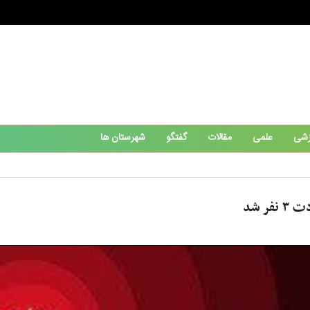
زشی
علمی
مقالات
گفتگو
شهرستان ها
ر شد