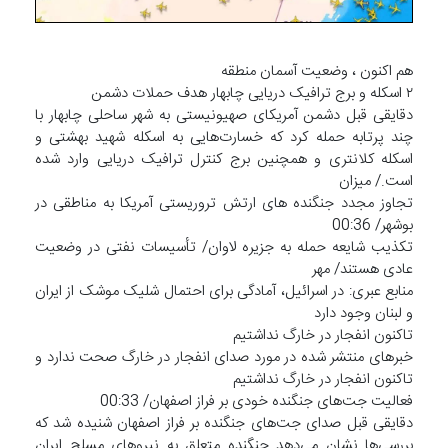
هم اکنون ، وضعیت آسمان منطقه
۲ اسکله و برج ترافیک دریایی چابهار هدف حملات دشمن
دقایقی قبل دشمن آمریکای صهیونیستی به شهر ساحلی چابهار با
چند پرتابه حمله کرد که خسارت‌هایی به اسکله شهید بهشتی و
اسکله کلانتری و همچنین برج کنترل ترافیک دریایی وارد شده
است./ میزان
تجاوز مجدد جنگنده های ارتش تروریستی آمریکا به مناطقی در
بوشهر/ 00:36
تکذیب شایعه حمله به جزیره لاوان/ تأسیسات نفتی در وضعیت
عادی هستند/ مهر
منابع عبری: در اسرائیل، آمادگی برای احتمال شلیک موشک از ایران
و لبنان وجود دارد
تاکنون انفجار در خارگ نداشتیم
خبرهای منتشر شده در مورد صدای انفجار در خارگ صحت ندارد و
تاکنون انفجار در خارگ نداشتیم
فعالیت جت‌های جنگنده خودی بر فراز اصفهان/ 00:33
دقایقی قبل صدای جت‌های جنگنده بر فراز اصفهان شنیده شد که
بررسی‌ها نشان می‌دهد جنگنده متعلق به نیروهای مسلح ایران