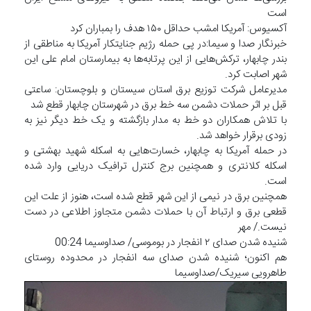
است
آکسیوس: آمریکا امشب حداقل ۱۵۰ هدف را بمباران کرد
خبرنگار صدا و سیما:در پی حمله رژیم جنایتکار آمریکا به مناطقی از
بندر چابهار، ترکش‌هایی از این پرتابه‌ها به بیمارستان امام علی این
شهر اصابت کرد.
مدیرعامل شرکت توزیع برق استان سیستان و بلوچستان: ساعتی
قبل بر اثر حملات دشمن سه خط برق در شهرستان چابهار قطع شد
با تلاش همکاران دو خط به مدار بازگشته و یک خط دیگر نیز به
زودی برقرار خواهد شد.
در حمله آمریکا به چابهار، خسارت‌هایی به اسکله شهید بهشتی و
اسکله کلانتری و همچنین برج کنترل ترافیک دریایی وارد شده
است.
همچنین برق در نیمی از این شهر قطع شده است، هنوز از علت این
قطعی برق و ارتباط آن با حملات دشمن متجاوز اطلاعی در دست
نیست./ مهر
شنیده شدن صدای ۲ انفجار در بوموسی/ صداوسیما 00:24
هم اکنون؛ شنیده شدن صدای سه انفجار در محدوده روستای
طاهرویی سیریک/صداوسیما