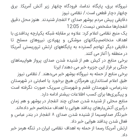
نیروگاه برق، پایگاه نداسا، فرودگاه چابهار زیر آتش آمریکا. برق
چابهار دچار قطعی است./ نظامی نیوز
دقایقی پیش مردم بوشهر صدای ۲ انفجار شنیدند. هنوز محل دقیق
انفجارها مشخص نیست./ 12:05
یک منبع نظامی اعلام کرد: علاوه بر مقابله شبکه یکپارچه پدافندی با
اهداف متخاصم،یگانهای موشکی و پهپادی نیروهای مسلح تا
دقایقی دیگر تهاجم گسترده به پایگاههای ارتش تروریستی آمریکا
در منطقه را آغاز می کنند.
برخی منابع در کیش هم از شنیده ‌شدن صدای پرواز هواپیماهای
جنگی بر فراز این جزیره خبر می دهند/ ایرنا
برخی منابع از حمله به نیروگاه بوشهر خبر می‌دهند. / نظامی نیوز
طبق اعلام استانداری هرمزگان هیچ برخورد یا اصابتی در شهرستان
بندرعباس، شهرستان قشم و شهرستان سیریک صورت نگرفته است
و پیگیری‌ها برای کسب اطلاعات بیشتر ادامه دارد.
منابع محلی از شنیده شدن صدای چند انفجار در بوشهر و هم زمان
درگیری آتش‌بارهای پدافند هوایی با اهداف متخاصم خبر داده‌اند.
خبرنگار صداوسیما از شنیده شدن صدای ۸ انفجار در بندر عباس و
فعال شدن پدافند هوایی خبر داد.
ارتش آمریکا رسما از حمله به اهداف نظامی ایران در تنگه هرمز خبر
داد.