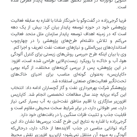
الگویی نوآورانه در مسیر تحقق اهداف توسعه پایدار معرفی شده
است.
فریبا گرجی‌زاده در گفت‌وگو با خبرنگار شانا با اشاره به سابقه فعالیت
پژوهشی خود در حوزه توسعه پایدار بیان کرد: بیش از یک دهه
است که در زمینه اهداف توسعه پایدار سازمان ملل متحد فعالیت
می‌کنم و تلاش داشته‌ام طرح‌های پژوهشی را در چهارچوب
استانداردهای بین‌المللی و نیازهای صنعت نفت تعریف و اجرا کنم.
وی با بیان اینکه طرح «بررسی روش‌های زیستی برای کنترل آلودگی
هوا، آب و خاک» با رویکرد زیست‌پالایی طراحی شده است، افزود:
در این پژوهش، پس از بررسی گزینه‌های مختلف، از گیاه بومی
«کاپاریس» به‌عنوان گونه‌ای مناسب برای احیای خاک‌های
تحت‌تأثیر فعالیت‌های صنعتی استفاده شد.
پژوهشگر شرکت بهره‌برداری نفت و گاز گچساران ادامه داد: انتخاب
این گیاه برپایه چند سال مطالعات تخصصی انجام شد. کاپاریس
افزون‌بر سازگاری با اقلیم مناطق نفت‌خیز، به آب بسیار کمی نیاز
دارد، عمر طولانی دارد، در برابر شرایط سخت محیطی مقاوم است و
قابلیت جذب و تثبیت فلزات سنگین را در بافت‌های خود دارد.
گرجی‌زاده با اشاره به نتایج این طرح گفت: بررسی‌ها نشان داد این
گیاه توانایی مناسبی در جذب آلاینده‌ها از خاک دارد، درحالی‌که
آلودگی به میوه آن منتقل نمی‌شود؛ ازاین‌رو افزون‌بر نقش محیط‌