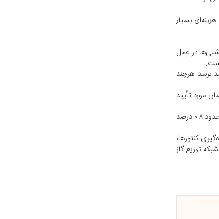
وشمند شبکه را با هزینه‌ای بسیار
شتی‌ها در عمل
است.
د برسد. هرچند
ن مورد تأیید
وی ادامه داد: در حالی که چند سال قبل مقدار هدررفت گاز در استان حدود چهار درصد بود، پارسال این رقم به حدود یک درصد کاهش یافت و امسال به حدود ۰.۸ درصد
گیری کنتورها،
بکه توزیع گاز