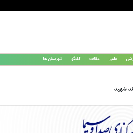
زشی
علمی
مقالات
گفتگو
شهرستان ها
هد شهید