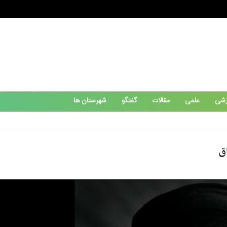
زشی
علمی
مقالات
گفتگو
شهرستان ها
اق