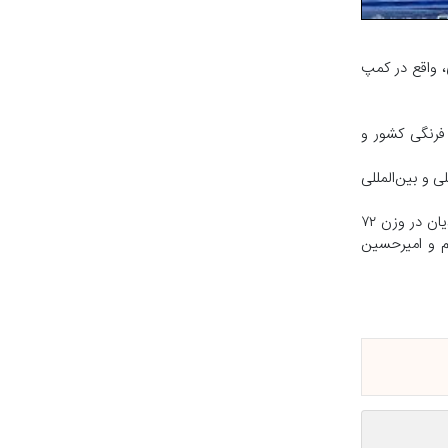
انه کشتی شهید ابراهیم هادی، واقع در کمپ
فرنگی کشور و
 و بین‌المللی
اسامی کشتی‌گیران خوزستانی دعوت‌شده به این اردو عبارتند از: آرمین شمسی‌پور در وزن ۵۵ کیلوگرم، علی غریبی در وزن ۶۳ کیلوگرم، احمدرضا محمدیان در وزن ۷۲
یلوگرم، عمادرضا محسن‌نژاد در وزن ۸۷ کیلوگرم، محمدحسن طرفی‌نژاد از اروند در وزن ۹۷ کیلوگرم و امیرحسین