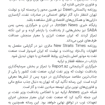
و فناوری خارجی اشاره کرد.
روزنامه پاکستانی Dawn نیز همین محور را برجسته کرد و نوشت
تهران انتظار دارد آثار توافق احتمالی در صادرات نفت، آزادسازی
دارایی‌ها و همکاری‌های اقتصادی قابل مشاهده باشد.
پایگاه خبری Jordan News در اردن و خبرگزاری رسمی یمن
SABA نیز بخش‌هایی از یادداشت را بازنشر کرده و بر این نکته
تمرکز کردند که ایران صنعت انرژی را معیار سنجش صداقت
طرف‌های غربی می‌داند.
روزنامه New Straits Times مالزی نیز در گزارشی مفصل به
اظهارات پاک‌نژاد پرداخت و نوشت که ایران امیدوار است صنعت
نفت به موتور اصلی بازسازی روابط اقتصادی با جهان تبدیل شود.
بازتاب در منطقه قفقاز و ترکیه
خبرگزاری آذربایجانی Report.az با تمرکز بر بخش سرمایه‌گذاری
یادداشت نوشت که وزیر نفت ایران، صنعت نفت کشور را یکی از
جذاب‌ترین مقاصد سرمایه‌گذاری در دوره پس از تنش‌ها معرفی
کرده است. این رسانه تأکید کرد که تهران به دنبال جذب منابع مالی
و فناوری‌های نوین برای توسعه میادین نفت و گاز است.
شبکه خبری Anews ترکیه نیز با انعکاس یادداشت وزیر نفت، بر
این جمله تأکید کرد که صنعت نفت ایران معیار سنجش اجرای
تعهدات غرب در توافق نهایی خواهد بود. این رسانه همچنین به