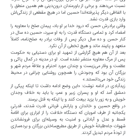
نسبت می‌دهند و برخی از باورمندان درون‌دینی هم همین منطق را
با الفاظی دیگر پذیرفته‌اند! حسین اما در هیچ مقطعی از زندگی‌اش
وارد بازی قدرت نشد.
وقتی برادرش حسن که درود خدا بر او باد، پیمان صلح با معاویه را
امضاء کرد و تمامی دستگاه قدرت را به او سپرد، حسین ده سال در
کنار حسن و ده سال دیگر پس از وفات برادر به صلح‌نامه، کاملاً
متعهد و پایبند ماند و هیچ تخطی از آن نکرد.
بعد از آن هم هیچ گزارشی از تمهید او برای دستیابی به حکومت
پس از مرگ معاویه منتشر نشده است. او در مدینه در کمال پاکی و
عظمت و وقار می‌زیست و چندان مورد احترام و علاقهٔ مردم شهر و
بزرگان آن بود که وجودش را همچون روشنایی چراغی در محیط
زندگی خود می‌دانستند.»
زیدآبادی در ادامه نوشت: «این وضع ادامه داشت تا اینکه پیکی از
دمشق آمد که او و پسران زبیر و عمر، یا باید به خلاف وجدان
خویش و به زور با یزید بیعت کنند و یا اینکه به قتل برسند.
در واقع حسین و خاندان و یارانش قربانی قدرت شدند، قدرتی
یکجانبه از طرف امویان که دستگاه خلافت را از ابزاری برای اقامهٔ
قسط و عدل و آبادانی و امنیت به وسیله‌ای برای فرونشاندن
شهوات جاه‌طلبانهٔ خویش از طریق مطیع‌ساختن بزرگان و برده‌سازی
از تودهٔ مردم تبدیل کردند.