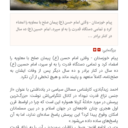
پیام خوزستان - وقتی امام حسن (ع) پیمان صلح با معاویه را امضاء
کرد و تمامی دستگاه قدرت را به او سپرد، امام حسین (ع) ده سال
در کنار برادر ...
بزرگنمايي:
پیام خوزستان - وقتی امام حسن (ع) پیمان صلح با معاویه را
امضاء کرد و تمامی دستگاه قدرت را به او سپرد، امام حسین (ع)
ده سال در کنار برادر و ده سال دیگر پس از وفات ایشان به
صلح‌نامه، کاملاً متعهد و پایبند ماند و هیچ تخطی از آن نکرد.
احمد زیدآبادی، کارشناس مسائل سیاسی در یادداشتی با عنوان «از
جنس نزاع قدرت نبود!» در کانال تلگرامی‌اش نوشت: «بزرگ‌ترین
پرسش در مورد حادثهٔ کربلا همواره این است که چرا در اواسط قرن
اول هجری چنان فاجعه‌ای در جهان اسلام و در بین مسلمانان
امکان وقوع پیدا کرد؟ این پرسش پاسخ ساده‌ای ندارد، اما به آن
پاسخ‌های ساده داده می‌شود.»
وی در ادامه افزود: «برخی ناظران برون‌دینی آن را به نزاع قدرت