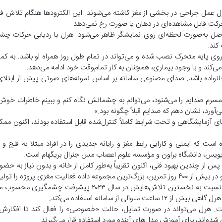
طول عمل جراحی در بخشی از مغز کاشته می‌شوند. این الکترودها هنگام تلاش 
حرکت قابل مشاهده‌ای در دهان یا صورت رخ نمی‌دهد.
به‌صورت لحظه‌ای روی نمایشگر ظاهر می‌شود. هرل با ردیابی حرکات چشم
 کند.
 روی پایه متحرک نصب شده و می‌تواند در تمام طول روز همراه او باشد. به کم
‌کند و با وجود بیماری، همچنان به کار تمام‌وقت خود ادامه می‌دهد.
سرم صدایم را می‌شنود، می‌توانم به چشمانش نگاه کنم و ببینم خاطرات خو
‌آورد، نشان دهم که صدایم قبلاً چگونه بود.»
های آزمایشگاهی و تحت شرایط کاملاً کنترل‌شده قابل استفاده بودند، اکنون مم
 مطالعه بالینی BrainGate2 در ایالات متحده است که ایمنی و کارایی رابط مغز و رایانه جدیدی را در افراد مبتلا به
دیویس، دانشگاه براون و مؤسسه علوم اعصاب مس جنرال بریگهام است.
 پس از چندین بهبود فنی، اکنون تقریباً به‌طور کامل از خانه و بدون نیاز به ح
سرعت ارتباط هرل اکنون به طور متوسط به ۵۶ کلمه در دقیقه رسیده که نسبت به نخستین تلاش‌هایش در سا
 از سامانه استفاده می‌کند.
. هرل می‌تواند در صورت تمایل، حالت «خصوصی» را فعال کند تا افکارش 
‌اند، برای آموزش مدل‌های آینده مورد استفاده قرار می‌گیرند.