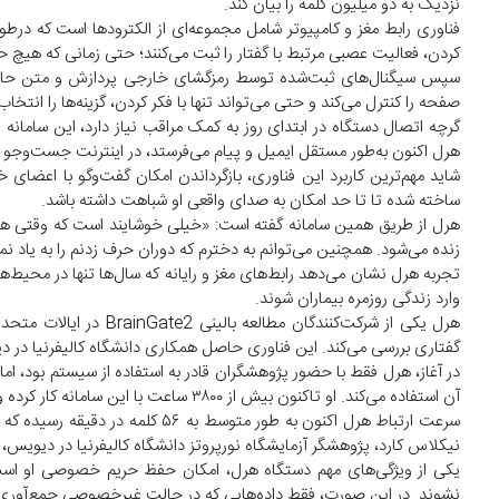
نزدیک به دو میلیون کلمه را بیان کند.
فناوری رابط مغز و کامپیوتر شامل مجموعه‌ای از الکترودها است که در
کردن، فعالیت عصبی مرتبط با گفتار را ثبت می‌کنند؛ حتی زمانی که هیچ 
سپس سیگنال‌های ثبت‌شده توسط رمزگشای خارجی پردازش و متن حاصل 
صفحه را کنترل می‌کند و حتی می‌تواند تنها با فکر کردن، گزینه‌ها را انتخاب
گرچه اتصال دستگاه در ابتدای روز به کمک مراقب نیاز دارد، این سامانه
هرل اکنون به‌طور مستقل ایمیل و پیام می‌فرستد، در اینترنت جست‌وجو می
ساخته شده تا تا حد امکان به صدای واقعی او شباهت داشته باشد.
هرل از طریق همین سامانه گفته است: «خیلی خوشایند است که وقتی هم
زنده می‌شود. همچنین می‌توانم به دخترم که دوران حرف زدنم را به یاد نمی
تجربه هرل نشان می‌دهد رابط‌های مغز و رایانه که سال‌ها تنها در محیط‌
وارد زندگی روزمره بیماران شوند.
هرل یکی از شرکت‌کنندگان
گفتاری بررسی می‌کند. این فناوری حاصل همکاری دانشگاه کالیفرنیا در 
در آغاز، هرل فقط با حضور پژوهشگران قادر به استفاده از سیستم بود، اما
آن استفاده می‌کند. او تاکنون بیش از ۳۸۰۰ ساعت با این سامانه کار کرده و در بیش از ۴۰۰ روز تمرین، بزرگ‌ترین مجموعه داده فعالیت مغزی پروژه را تولید کرده است.
نیکلاس کارد، پژوهشگر آزمایشگاه نورپروتز دانشگاه کالیفرنیا در دیویس، هرل گاهی بیش از ۱۲ ساعت متوالی
یکی از ویژگی‌های مهم دستگاه هرل، امکان حفظ حریم خصوصی او است
نشوند. در این صورت، فقط داده‌هایی که در حالت غیرخصوصی جمع‌آوری شده