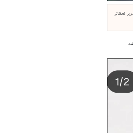
صویر لحظاتی
شد.